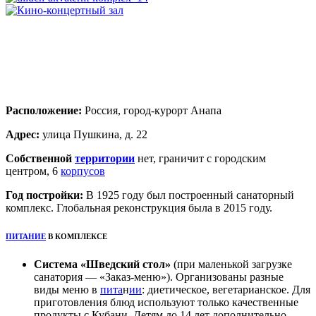
Расположение:
Россия, город-курорт Анапа
Адрес:
улица Пушкина, д.
22
Собственной
территории
нет, граничит с городским
центром, 6
корпусов
Год постройки:
В 1925 году был построенный санаторный
комплекс. Глобальная реконструкция была в 2015
году.
ПИТАНИЕ
В КОМПЛЕКСЕ
Система «Шведский стол»
(при маленькой загрузке
санатория — «Заказ-меню»). Организованы разные
виды меню в
пита
н
ии
: диетическое,
вегетарианское. Для
приготовления блюд используют только качественные
продукты с Кубани. Детям до 14 лет дополнительно