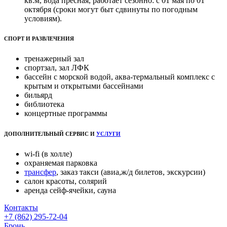
кв.м, вода пресная, работает сезонно: с 01 мая по 01
октября (сроки могут быт сдвинуты по погодным
условиям).
СПОРТ И РАЗВЛЕЧЕНИЯ
тренажерный зал
спортзал, зал ЛФК
бассейн с морской водой, аква-термальный комплекс с
крытым и открытыми бассейнами
бильярд
библиотека
концертные программы
ДОПОЛНИТЕЛЬНЫЙ СЕРВИС И
УСЛУГИ
wi-fi (в холле)
охраняемая парковка
трансфер
, заказ такси (авиа,ж/д билетов, экскурсии)
салон красоты, солярий
аренда сейф-ячейки, сауна
Контакты
+7 (862) 295-72-04
Бронь