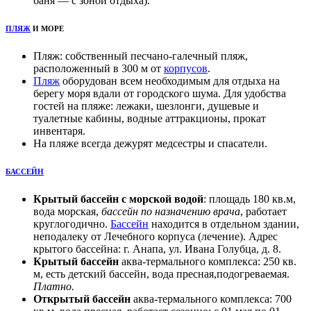
баня — с зоной отдыха).
ПЛЯЖ
И МОРЕ
Пляж: собственный песчано-галечный пляж,
расположенный в 300 м от
корпусов
.
Пляж
оборудован всем необходимым для отдыха на
берегу моря вдали от городского шума. Для удобства
гостей на пляже: лежаки, шезлонги, душевые и
туалетные
кабины, водные аттракционы, прокат
инвентаря.
На пляже всегда дежурят медсестры и спасатели.
БАССЕЙН
Крытый бассейн с морской водой
: площадь 180 кв.м,
вода морская,
бассейн по назначению врача
, работает
круглогодично.
Бассейн
находится в отдельном здании,
неподалеку от Лечебного корпуса (лечение). Адрес
крытого бассейна: г. Анапа, ул. Ивана Голубца, д.
8.
Крытый бассейн
аква-термального комплекса: 250 кв.
м, есть детский бассейн, вода пресная,подогреваемая.
Платно.
Открытый бассейн
аква-термального комплекса: 700