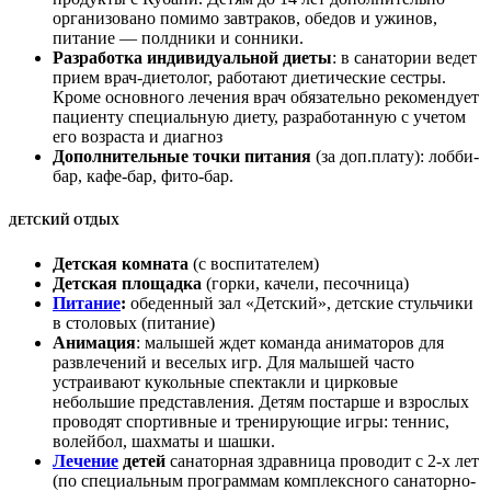
организовано помимо завтраков, обедов и ужинов,
питание — полдники и сонники.
Разработка индивидуальной диеты
: в санатории ведет
прием врач-диетолог, работают диетические сестры.
Кроме основного лечения врач обязательно рекомендует
пациенту специальную диету, разработанную с учетом
его возраста и диагноз
Дополнительные точки питания
(за
доп.плату): лобби-
бар, кафе-бар, фито-бар.
ДЕТСКИЙ ОТДЫХ
Детская комната
(с воспитателем)
Детская площадка
(горки, качели, песочница)
Питание
:
обеденный зал «Детский», детские стульчики
в столовых (питание)
Анимация
: малышей ждет команда аниматоров
для
развлечений и веселых игр. Для малышей часто
устраивают кукольные спектакли и цирковые
небольшие представления. Детям постарше и взрослых
проводят спортивные и тренирующие игры: теннис,
волейбол, шахматы и шашки.
Лечение
детей
санаторная здравница проводит с 2-х лет
(по специальным программам комплексного санаторно-