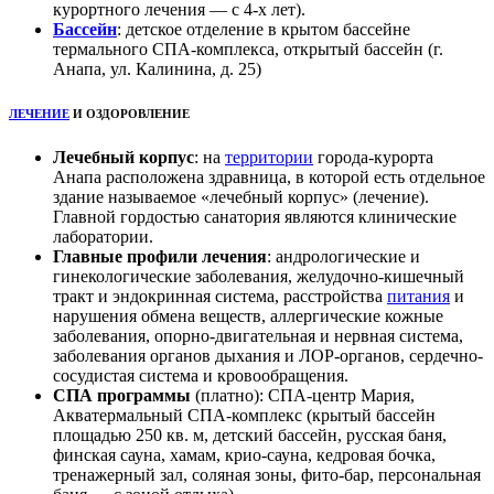
курортного лечения — с 4-х
лет).
Бассейн
: детское отделение в крытом бассейне
термального СПА-комплекса, открытый бассейн (г.
Анапа, ул. Калинина, д. 25)
ЛЕЧЕНИЕ
И ОЗДОРОВЛЕНИЕ
Лечебный корпус
: на
территории
города-курорта
Анапа расположена здравница, в которой есть отдельное
здание называемое «лечебный корпус» (лечение).
Главной гордостью санатория являются клинические
лаборатории.
Главные профили лечения
: андрологические и
гинекологические заболевания, желудочно-кишечный
тракт и эндокринная система, расстройства
питания
и
нарушения обмена веществ, аллергические кожные
заболевания, опорно-двигательная и нервная система,
заболевания органов дыхания и ЛОР-органов, сердечно-
сосудистая система и кровообращения.
СПА программы
(платно): СПА-центр Мария,
Акватермальный СПА-комплекс (крытый бассейн
площадью 250 кв. м, детский бассейн, русская баня,
финская сауна, хамам, крио-сауна, кедровая бочка,
тренажерный зал, соляная зоны, фито-бар, персональная